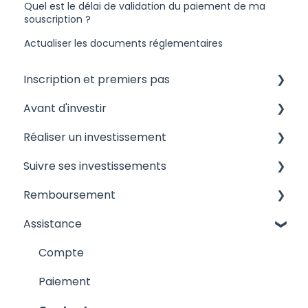
Quel est le délai de validation du paiement de ma
souscription ?
Actualiser les documents réglementaires
Inscription et premiers pas
Avant d'investir
Devenir Membre d'Anaxago
Réaliser un investissement
Questions générales
Les risques liés à l'investissement
Suivre ses investissements
A propos d'Anaxago
Les campagnes de financement
Les honoraires appliqués par Anaxago
Remboursement
Analyser un dossier
Anaxago Patrimoine : SCPI
Quels sont les outils me permettant de suivre
mon investissement ?
Assistance
Le processus d'investissement
Attestation et fiscalité
Attestations, points administratifs et
Attestations et fiscalité
Le processus de remboursement et les cas
Compte
financiers
particuliers
Paiement