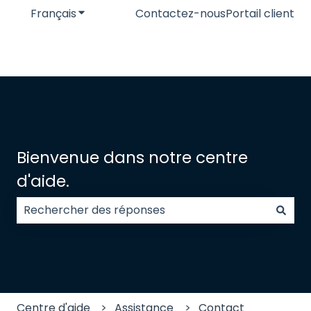
Français
Afficher le sous-menu pour les traductions
Contactez-nous
Portail client
Bienvenue dans notre centre
d'aide.
Il n'y a aucune suggestion car le champ de recherc
Centre d'aide
Assistance
Contact