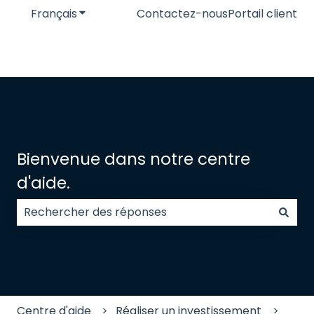
Français
Afficher le sous-menu pour les traductions
Contactez-nous
Portail client
Bienvenue dans notre centre
d'aide.
Il n'y a aucune suggestion car le champ de recherc
Centre d'aide
Réaliser un investissement