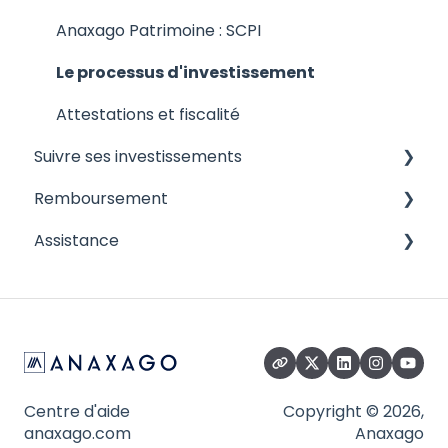
Analyser un dossier
Anaxago Patrimoine : SCPI
Le processus d'investissement
Attestations et fiscalité
Suivre ses investissements
Remboursement
Quels sont les outils me permettant de suivre
mon investissement ?
Assistance
Attestation et fiscalité
Attestations, points administratifs et
Le processus de remboursement et les cas
Compte
financiers
particuliers
Paiement
Contact
Centre d'aide
Copyright © 2026,
anaxago.com
Anaxago