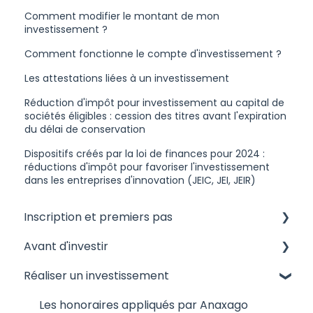
Comment modifier le montant de mon
investissement ?
Comment fonctionne le compte d'investissement ?
Les attestations liées à un investissement
Réduction d'impôt pour investissement au capital de
sociétés éligibles : cession des titres avant l'expiration
du délai de conservation
Dispositifs créés par la loi de finances pour 2024 :
réductions d'impôt pour favoriser l'investissement
dans les entreprises d'innovation (JEIC, JEI, JEIR)
Inscription et premiers pas
Avant d'investir
Devenir Membre d'Anaxago
Réaliser un investissement
Questions générales
Les risques liés à l'investissement
A propos d'Anaxago
Les campagnes de financement
Les honoraires appliqués par Anaxago