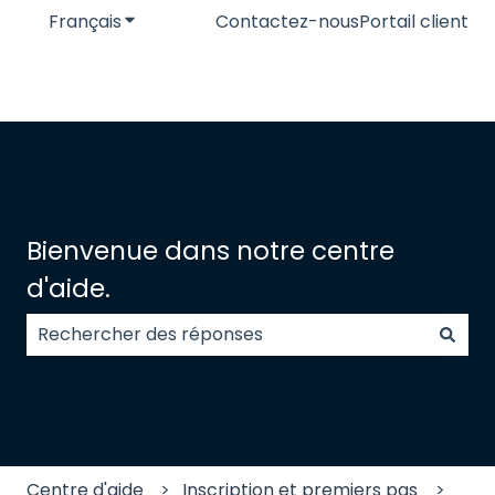
Français
Afficher le sous-menu pour les traductions
Contactez-nous
Portail client
Bienvenue dans notre centre
d'aide.
Il n'y a aucune suggestion car le champ de recherc
Centre d'aide
Inscription et premiers pas