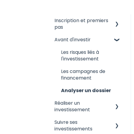
Inscription et premiers
pas
Avant d'investir
Devenir Membre
d'Anaxago
Les risques liés à
Questions générales
l'investissement
A propos d'Anaxago
Les campagnes de
financement
Analyser un dossier
Réaliser un
investissement
Suivre ses
Les honoraires
investissements
appliqués par Anaxago