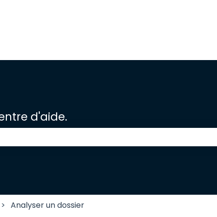
ntre d'aide.
e champ de recherche est vide.
Analyser un dossier